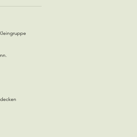
 Kleingruppe
nn.
ntdecken