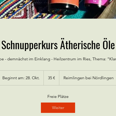
Schnupperkurs Ätherische Öle
pe - demnächst im Einklang - Heilzentrum im Ries, Thema: "Kla
35
Euro
Beginnt am: 28. Okt.
B
35 €
Reimlingen bei Nördlingen
e
g
i
Freie Plätze
n
Weiter
n
t