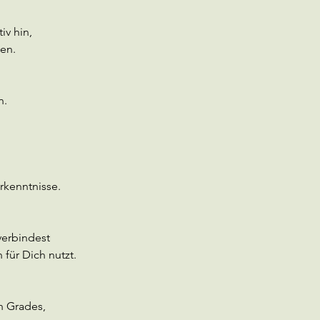
iv hin,
en.
n.
rkenntnisse.
verbindest
 für Dich nutzt.
n Grades,