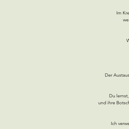
Im Kre
we
W
Der Austaus
Du lernst
und ihre Botsch
Ich verw