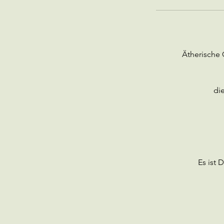
Ätherische 
di
Es ist 