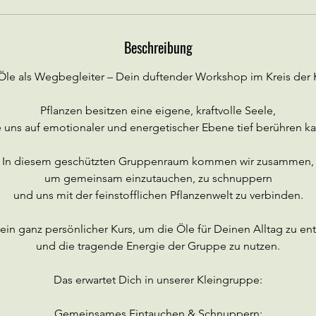
a
m
Beschreibung
:
2
Öle als Wegbegleiter – Dein duftender Workshop im Kreis der
8
.
Pflanzen besitzen eine eigene, kraftvolle Seele,
O
e uns auf emotionaler und energetischer Ebene tief berühren ka
k
t
In diesem geschützten Gruppenraum kommen wir zusammen,
.
um gemeinsam einzutauchen, zu schnuppern
und uns mit der feinstofflichen Pflanzenwelt zu verbinden.
Dein ganz persönlicher Kurs, um die Öle für Deinen Alltag zu e
und die tragende Energie der Gruppe zu nutzen.
Das erwartet Dich in unserer Kleingruppe:
Gemeinsames Eintauchen & Schnuppern: