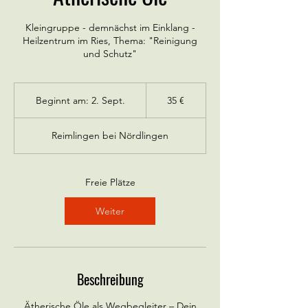
Kleingruppe - demnächst im Einklang -
Heilzentrum im Ries, Thema: "Reinigung
und Schutz"
35
Euro
Beginnt am: 2. Sept.
B
35 €
e
g
Reimlingen bei Nördlingen
i
n
n
t
Freie Plätze
a
m
Weiter
:
2
.
S
e
Beschreibung
p
t
Ätherische Öle als Wegbegleiter – Dein